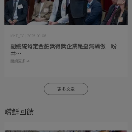
MKT_EC | 2025-08-06
副總統肯定金舶獎得獎企業是臺灣驕傲 盼
共⋯
閱讀更多 ->
更多文章
嚐鮮回饋