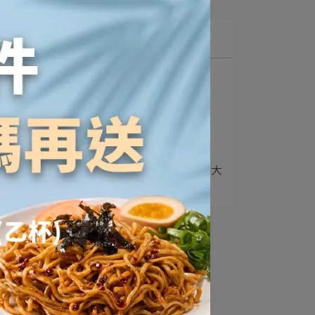
最新文章
1
3000萬瀏覽美食部落客
《小涼的美食小天⋯
2
《商妮吃喝玩樂》好評開
箱！
3
時尚饕客《每森一頭樂》大
推